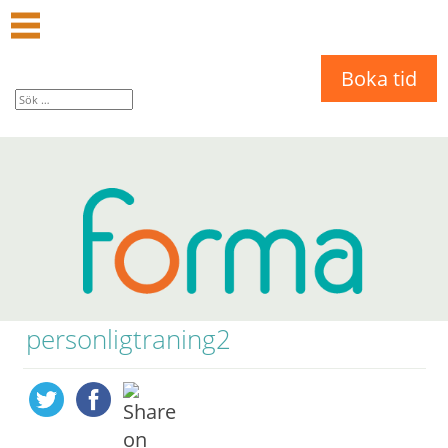
Boka tid
personligtraning2