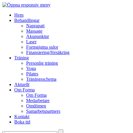
Hem
Behandlingar
Naprapati
Massage
Akupunktur
Laser
Formgjutna sulor
Finansiering/försäkring
Träning
Personlig träning
Yoga
Pilates
Träningsschema
Aktuellt
Om Forma
Om Forma
Medarbetare
Omdömen
Samarbetspartners
Kontakt
Boka tid