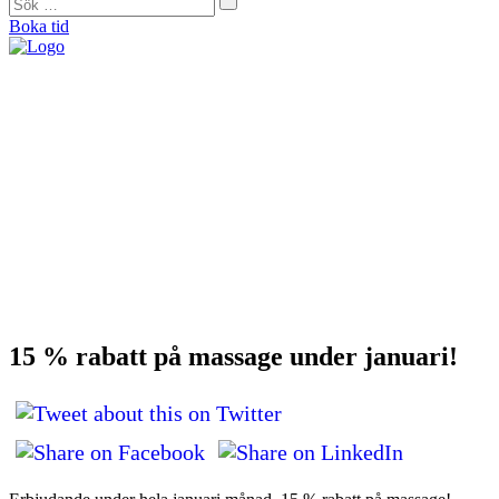
Boka tid
"På Forma såg de direkt att mina problem helt och hållet var muskulära. De
bearbetade alla spända muskler och nu är jag smärtfri och bekymmersfri."
Helena Jonason, sångpedagog och röstcoach
"Från början var jag skeptisk. Men jag kan ärligt säga att det är tack vare
Forma som jag idag kan vara så aktiv som jag vill. De kan min kropp utan
och innan och är extremt kunniga."
Therese Lundberg, barista
"Jag tror inte att jag idag hade kunnat träna eller jobba om jag inte hade gått
hos Catarina. Jag brukar säga att hon är min häxdoktor. Hon trollar bort
smärtan.”
Andy Engberg, frisör
"För första gången på sex månader kunde jag spela en match igen. Med
tanke på att fotboll varit min stora passion sedan jag var liten så var det
verkligen en ’big deal’ för mig.”
Bo Björkman, fotbollsspelare
15 % rabatt på massage under januari!