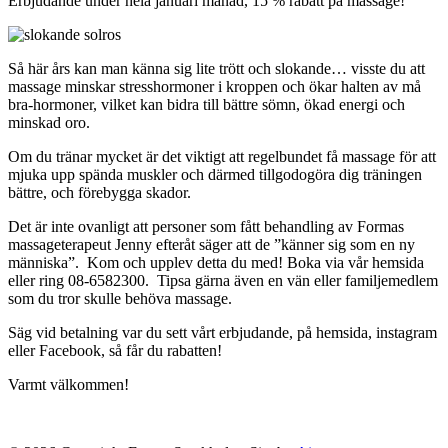
Erbjudande under hela januari månad, 15 % rabatt på massage!
Så här års kan man känna sig lite trött och slokande… visste du att
massage minskar stresshormoner i kroppen och ökar halten av må
bra-hormoner, vilket kan bidra till bättre sömn, ökad energi och
minskad oro.
Om du tränar mycket är det viktigt att regelbundet få massage för att
mjuka upp spända muskler och därmed tillgodogöra dig träningen
bättre, och förebygga skador.
Det är inte ovanligt att personer som fått behandling av Formas
massageterapeut Jenny efteråt säger att de ”känner sig som en ny
människa”. Kom och upplev detta du med! Boka via vår hemsida
eller ring 08-6582300. Tipsa gärna även en vän eller familjemedlem
som du tror skulle behöva massage.
Säg vid betalning var du sett vårt erbjudande, på hemsida, instagram
eller Facebook, så får du rabatten!
Varmt välkommen!