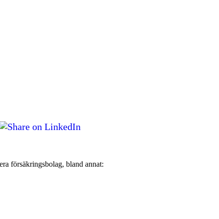
bearbetade alla spända muskler och nu är jag smärtfri och bekymmersfri."
orma som jag idag kan vara så aktiv som jag vill. De kan min kropp utan och in
 hos Catarina. Jag brukar säga att hon är min häxdoktor. Hon trollar bort smärta
att fotboll varit min stora passion sedan jag var liten så var det verkligen en
era försäkringsbolag, bland annat: