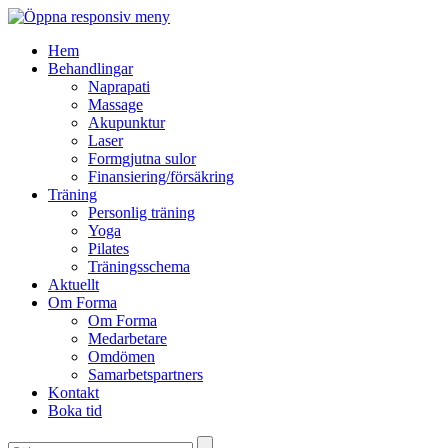
Hem
Behandlingar
Naprapati
Massage
Akupunktur
Laser
Formgjutna sulor
Finansiering/försäkring
Träning
Personlig träning
Yoga
Pilates
Träningsschema
Aktuellt
Om Forma
Om Forma
Medarbetare
Omdömen
Samarbetspartners
Kontakt
Boka tid