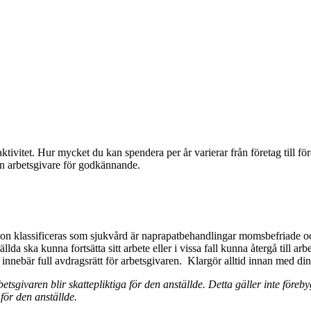
aktivitet. Hur mycket du kan spendera per år varierar från företag till f
din arbetsgivare för godkännande.
on klassificeras som sjukvård är naprapatbehandlingar momsbefriade och g
ällda ska kunna fortsätta sitt arbete eller i vissa fall kunna återgå till
 innebär full avdragsrätt för arbetsgivaren. Klargör alltid innan med din
tsgivaren blir skattepliktiga för den anställde. Detta gäller inte föreb
för den anställde.