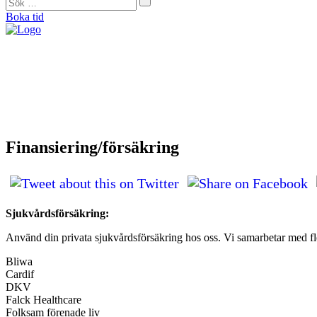
Boka tid
"På Forma såg de direkt att mina problem helt och hållet var muskulära. De 
Helena Jonason, sångpedagog och röstcoach
"Från början var jag skeptisk. Men jag kan ärligt säga att det är tack vare F
Therese Lundberg, barista
"Jag tror inte att jag idag hade kunnat träna eller jobba om jag inte hade gått
Andy Engberg, frisör
"För första gången på sex månader kunde jag spela en match igen. Med tanke på 
Bo Björkman, fotbollsspelare
Finansiering/försäkring
Sjukvårdsförsäkring:
Använd din privata sjukvårdsförsäkring hos oss. Vi samarbetar med fl
Bliwa
Cardif
DKV
Falck Healthcare
Folksam förenade liv