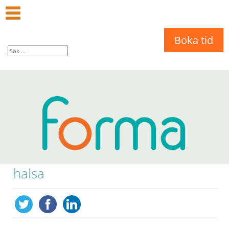
Boka tid
halsa