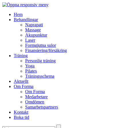
Hem
Behandlingar
Naprapati
Massage
Akupunktur
Laser
Formgjutna sulor
Finansiering/försäkring
Träning
Personlig träning
Yoga
Pilates
Träningsschema
Aktuellt
Om Forma
Om Forma
Medarbetare
Omdömen
Samarbetspartners
Kontakt
Boka tid