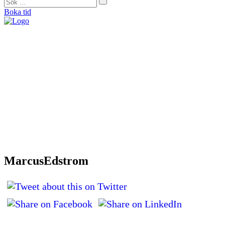
Boka tid
"På Forma såg de direkt att mina problem helt och hållet var muskulära. De
bearbetade alla spända muskler och nu är jag smärtfri och bekymmersfri."
Helena Jonason, sångpedagog och röstcoach
"Från början var jag skeptisk. Men jag kan ärligt säga att det är tack vare
Forma som jag idag kan vara så aktiv som jag vill. De kan min kropp utan
och innan och är extremt kunniga."
Therese Lundberg, barista
"Jag tror inte att jag idag hade kunnat träna eller jobba om jag inte hade gått
hos Catarina. Jag brukar säga att hon är min häxdoktor. Hon trollar bort
smärtan.”
Andy Engberg, frisör
"För första gången på sex månader kunde jag spela en match igen. Med
tanke på att fotboll varit min stora passion sedan jag var liten så var det
verkligen en ’big deal’ för mig.”
Bo Björkman, fotbollsspelare
MarcusEdstrom