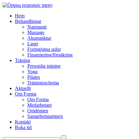
Hem
Behandlingar
Naprapati
Massage
Akupunktur
Laser
Formgjutna sulor
Finansiering/försäkring
Träning
Personlig träning
Yoga
Pilates
Träningsschema
Aktuellt
Om Forma
Om Forma
Medarbetare
Omdömen
Samarbetspartners
Kontakt
Boka tid