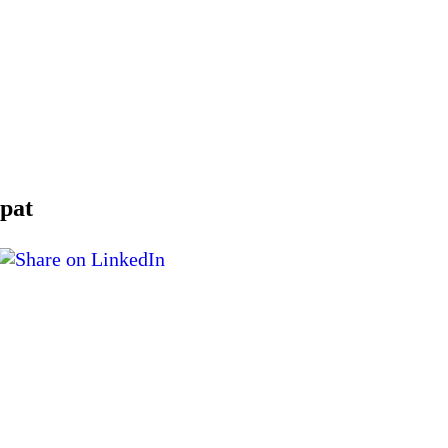
bearbetade alla spända muskler och nu är jag smärtfri och bekymmersfri."
orma som jag idag kan vara så aktiv som jag vill. De kan min kropp utan och in
 hos Catarina. Jag brukar säga att hon är min häxdoktor. Hon trollar bort smärta
att fotboll varit min stora passion sedan jag var liten så var det verkligen en
pat