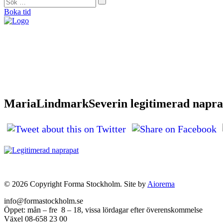
Boka tid
"På Forma såg de direkt att mina problem helt och hållet var muskulära. De 
Helena Jonason, sångpedagog och röstcoach
"Från början var jag skeptisk. Men jag kan ärligt säga att det är tack vare F
Therese Lundberg, barista
"Jag tror inte att jag idag hade kunnat träna eller jobba om jag inte hade gått
Andy Engberg, frisör
"För första gången på sex månader kunde jag spela en match igen. Med tanke på 
Bo Björkman, fotbollsspelare
MariaLindmarkSeverin legitimerad napra
© 2026 Copyright Forma Stockholm. Site by
Aiorema
info@formastockholm.se
Öppet: mån – fre 8 – 18, vissa lördagar efter överenskommelse
Växel 08-658 23 00