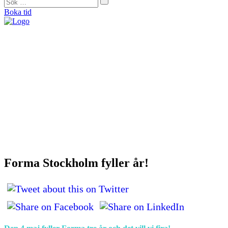
Boka tid
"På Forma såg de direkt att mina problem helt och hållet var muskulära. De
bearbetade alla spända muskler och nu är jag smärtfri och bekymmersfri."
Helena Jonason, sångpedagog och röstcoach
"Från början var jag skeptisk. Men jag kan ärligt säga att det är tack vare
Forma som jag idag kan vara så aktiv som jag vill. De kan min kropp utan
och innan och är extremt kunniga."
Therese Lundberg, barista
"Jag tror inte att jag idag hade kunnat träna eller jobba om jag inte hade gått
hos Catarina. Jag brukar säga att hon är min häxdoktor. Hon trollar bort
smärtan.”
Andy Engberg, frisör
"För första gången på sex månader kunde jag spela en match igen. Med
tanke på att fotboll varit min stora passion sedan jag var liten så var det
verkligen en ’big deal’ för mig.”
Bo Björkman, fotbollsspelare
Forma Stockholm fyller år!