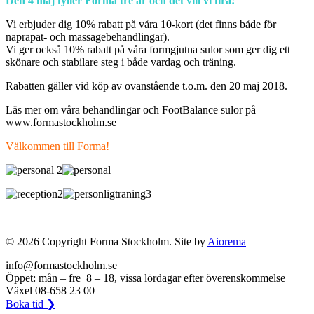
Den 4 maj fyller Forma tre år och det vill vi fira!
Vi erbjuder dig 10% rabatt på våra 10-kort (det finns både för
naprapat- och massagebehandlingar).
Vi ger också 10% rabatt på våra formgjutna sulor som ger dig ett
skönare och stabilare steg i både vardag och träning.
Rabatten gäller vid köp av ovanstående t.o.m. den 20 maj 2018.
Läs mer om våra behandlingar och FootBalance sulor på
www.formastockholm.se
Välkommen till Forma!
© 2026 Copyright Forma Stockholm. Site by
Aiorema
info@formastockholm.se
Öppet: mån – fre 8 – 18, vissa lördagar efter överenskommelse
Växel 08-658 23 00
Boka tid ❯