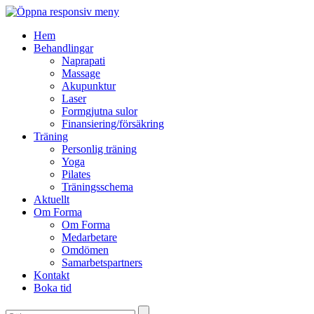
Hem
Behandlingar
Naprapati
Massage
Akupunktur
Laser
Formgjutna sulor
Finansiering/försäkring
Träning
Personlig träning
Yoga
Pilates
Träningsschema
Aktuellt
Om Forma
Om Forma
Medarbetare
Omdömen
Samarbetspartners
Kontakt
Boka tid