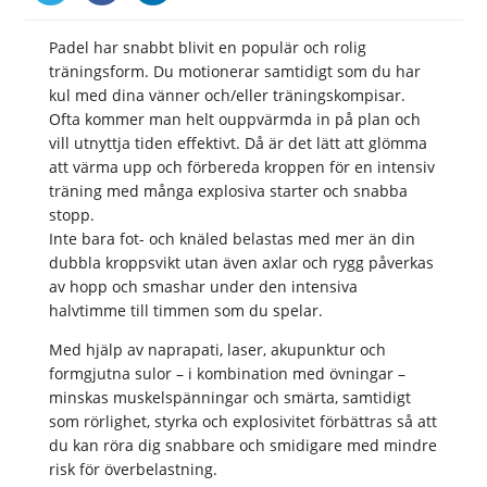
Padel har snabbt blivit en populär och rolig
träningsform. Du motionerar samtidigt som du har
kul med dina vänner och/eller träningskompisar.
Ofta kommer man helt ouppvärmda in på plan och
vill utnyttja tiden effektivt. Då är det lätt att glömma
att värma upp och förbereda kroppen för en intensiv
träning med många explosiva starter och snabba
stopp.
Inte bara fot- och knäled belastas med mer än din
dubbla kroppsvikt utan även axlar och rygg påverkas
av hopp och smashar under den intensiva
halvtimme till timmen som du spelar.
Med hjälp av naprapati, laser, akupunktur och
formgjutna sulor – i kombination med övningar –
minskas muskelspänningar och smärta, samtidigt
som rörlighet, styrka och explosivitet förbättras så att
du kan röra dig snabbare och smidigare med mindre
risk för överbelastning.