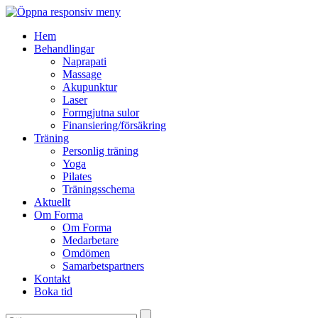
Hem
Behandlingar
Naprapati
Massage
Akupunktur
Laser
Formgjutna sulor
Finansiering/försäkring
Träning
Personlig träning
Yoga
Pilates
Träningsschema
Aktuellt
Om Forma
Om Forma
Medarbetare
Omdömen
Samarbetspartners
Kontakt
Boka tid