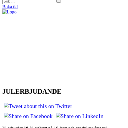
Boka tid
"På Forma såg de direkt att mina problem helt och hållet var muskulära. De
bearbetade alla spända muskler och nu är jag smärtfri och bekymmersfri."
Helena Jonason, sångpedagog och röstcoach
"Från början var jag skeptisk. Men jag kan ärligt säga att det är tack vare
Forma som jag idag kan vara så aktiv som jag vill. De kan min kropp utan
och innan och är extremt kunniga."
Therese Lundberg, barista
"Jag tror inte att jag idag hade kunnat träna eller jobba om jag inte hade gått
hos Catarina. Jag brukar säga att hon är min häxdoktor. Hon trollar bort
smärtan.”
Andy Engberg, frisör
"För första gången på sex månader kunde jag spela en match igen. Med
tanke på att fotboll varit min stora passion sedan jag var liten så var det
verkligen en ’big deal’ för mig.”
Bo Björkman, fotbollsspelare
JULERBJUDANDE