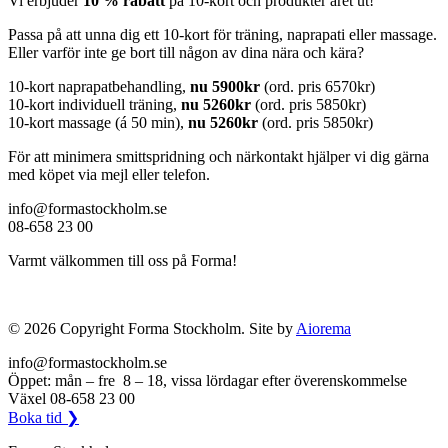
Vi erbjuder
10 % rabatt
på 10-kort och produkter året ut!
Passa på att unna dig ett 10-kort för träning, naprapati eller massage.
Eller varför inte ge bort till någon av dina nära och kära?
10-kort naprapatbehandling,
nu 5900kr
(ord. pris 6570kr)
10-kort individuell träning,
nu 5260kr
(ord. pris 5850kr)
10-kort massage (á 50 min),
nu 5260kr
(ord. pris 5850kr)
För att minimera smittspridning och närkontakt hjälper vi dig gärna
med köpet via mejl eller telefon.
info@formastockholm.se
08-658 23 00
Varmt välkommen till oss på Forma!
© 2026 Copyright Forma Stockholm. Site by
Aiorema
info@formastockholm.se
Öppet: mån – fre 8 – 18, vissa lördagar efter överenskommelse
Växel 08-658 23 00
Boka tid ❯