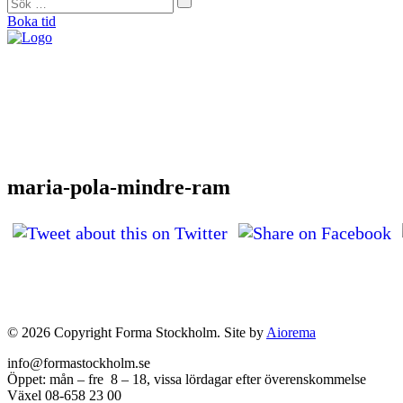
Boka tid
"På Forma såg de direkt att mina problem helt och hållet var muskulära. De 
Helena Jonason, sångpedagog och röstcoach
"Från början var jag skeptisk. Men jag kan ärligt säga att det är tack vare F
Therese Lundberg, barista
"Jag tror inte att jag idag hade kunnat träna eller jobba om jag inte hade gått
Andy Engberg, frisör
"För första gången på sex månader kunde jag spela en match igen. Med tanke på 
Bo Björkman, fotbollsspelare
maria-pola-mindre-ram
© 2026 Copyright Forma Stockholm. Site by
Aiorema
info@formastockholm.se
Öppet: mån – fre 8 – 18, vissa lördagar efter överenskommelse
Växel 08-658 23 00