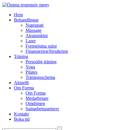
Hem
Behandlingar
Naprapati
Massage
Akupunktur
Laser
Formgjutna sulor
Finansiering/försäkring
Träning
Personlig träning
Yoga
Pilates
Träningsschema
Aktuellt
Om Forma
Om Forma
Medarbetare
Omdömen
Samarbetspartners
Kontakt
Boka tid