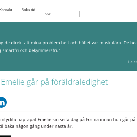
Kontakt
Boka tid
g de direkt att mina problem helt och hållet var muskulära. De b
g smärtfri och bekymmersfri."
Hele
Emelie går på föräldraledighet
omtyckta naprapat Emelie sin sista dag på Forma innan hon går på 
illbaka någon gång under nästa år.