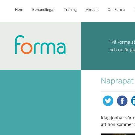
Hem
Behandlingar
Träning
Aktuellt
Om Forma
"På Forma så
och nu är ja
Naprapat 
Idag jobbar vår 
att hon kommer t