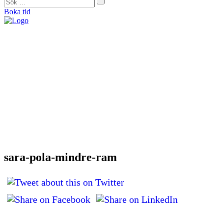
Boka tid
"På Forma såg de direkt att mina problem helt och hållet var muskulära. De
bearbetade alla spända muskler och nu är jag smärtfri och bekymmersfri."
Helena Jonason, sångpedagog och röstcoach
"Från början var jag skeptisk. Men jag kan ärligt säga att det är tack vare
Forma som jag idag kan vara så aktiv som jag vill. De kan min kropp utan
och innan och är extremt kunniga."
Therese Lundberg, barista
"Jag tror inte att jag idag hade kunnat träna eller jobba om jag inte hade gått
hos Catarina. Jag brukar säga att hon är min häxdoktor. Hon trollar bort
smärtan.”
Andy Engberg, frisör
"För första gången på sex månader kunde jag spela en match igen. Med
tanke på att fotboll varit min stora passion sedan jag var liten så var det
verkligen en ’big deal’ för mig.”
Bo Björkman, fotbollsspelare
sara-pola-mindre-ram