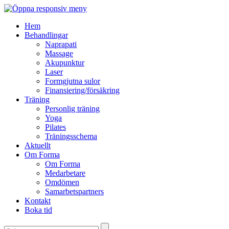
Hem
Behandlingar
Naprapati
Massage
Akupunktur
Laser
Formgjutna sulor
Finansiering/försäkring
Träning
Personlig träning
Yoga
Pilates
Träningsschema
Aktuellt
Om Forma
Om Forma
Medarbetare
Omdömen
Samarbetspartners
Kontakt
Boka tid