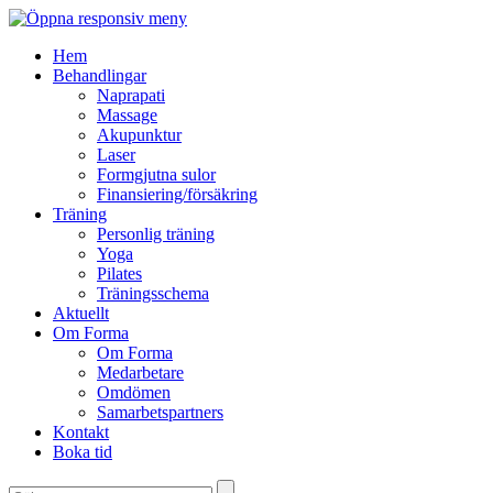
Hem
Behandlingar
Naprapati
Massage
Akupunktur
Laser
Formgjutna sulor
Finansiering/försäkring
Träning
Personlig träning
Yoga
Pilates
Träningsschema
Aktuellt
Om Forma
Om Forma
Medarbetare
Omdömen
Samarbetspartners
Kontakt
Boka tid