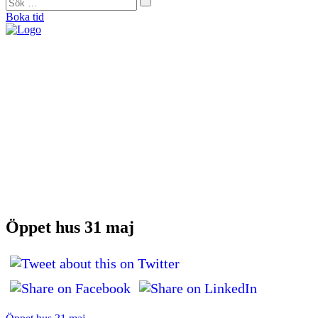
Boka tid
"På Forma såg de direkt att mina problem helt och hållet var muskulära. De
bearbetade alla spända muskler och nu är jag smärtfri och bekymmersfri."
Helena Jonason, sångpedagog och röstcoach
"Från början var jag skeptisk. Men jag kan ärligt säga att det är tack vare
Forma som jag idag kan vara så aktiv som jag vill. De kan min kropp utan
och innan och är extremt kunniga."
Therese Lundberg, barista
"Jag tror inte att jag idag hade kunnat träna eller jobba om jag inte hade gått
hos Catarina. Jag brukar säga att hon är min häxdoktor. Hon trollar bort
smärtan.”
Andy Engberg, frisör
"För första gången på sex månader kunde jag spela en match igen. Med
tanke på att fotboll varit min stora passion sedan jag var liten så var det
verkligen en ’big deal’ för mig.”
Bo Björkman, fotbollsspelare
Öppet hus 31 maj