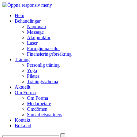
Hem
Behandlingar
Naprapati
Massage
Akupunktur
Laser
Formgjutna sulor
Finansiering/försäkring
Träning
Personlig träning
Yoga
Pilates
Träningsschema
Aktuellt
Om Forma
Om Forma
Medarbetare
Omdömen
Samarbetspartners
Kontakt
Boka tid