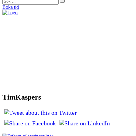
Boka tid
"På Forma såg de direkt att mina problem helt och hållet var muskulära. De
bearbetade alla spända muskler och nu är jag smärtfri och bekymmersfri."
Helena Jonason, sångpedagog och röstcoach
"Från början var jag skeptisk. Men jag kan ärligt säga att det är tack vare
Forma som jag idag kan vara så aktiv som jag vill. De kan min kropp utan
och innan och är extremt kunniga."
Therese Lundberg, barista
"Jag tror inte att jag idag hade kunnat träna eller jobba om jag inte hade gått
hos Catarina. Jag brukar säga att hon är min häxdoktor. Hon trollar bort
smärtan.”
Andy Engberg, frisör
"För första gången på sex månader kunde jag spela en match igen. Med
tanke på att fotboll varit min stora passion sedan jag var liten så var det
verkligen en ’big deal’ för mig.”
Bo Björkman, fotbollsspelare
TimKaspers