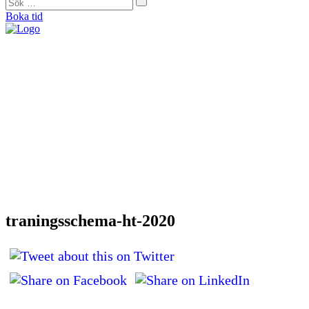
Boka tid
"På Forma såg de direkt att mina problem helt och hållet var muskulära. De
bearbetade alla spända muskler och nu är jag smärtfri och bekymmersfri."
Helena Jonason, sångpedagog och röstcoach
"Från början var jag skeptisk. Men jag kan ärligt säga att det är tack vare
Forma som jag idag kan vara så aktiv som jag vill. De kan min kropp utan
och innan och är extremt kunniga."
Therese Lundberg, barista
"Jag tror inte att jag idag hade kunnat träna eller jobba om jag inte hade gått
hos Catarina. Jag brukar säga att hon är min häxdoktor. Hon trollar bort
smärtan.”
Andy Engberg, frisör
"För första gången på sex månader kunde jag spela en match igen. Med
tanke på att fotboll varit min stora passion sedan jag var liten så var det
verkligen en ’big deal’ för mig.”
Bo Björkman, fotbollsspelare
traningsschema-ht-2020