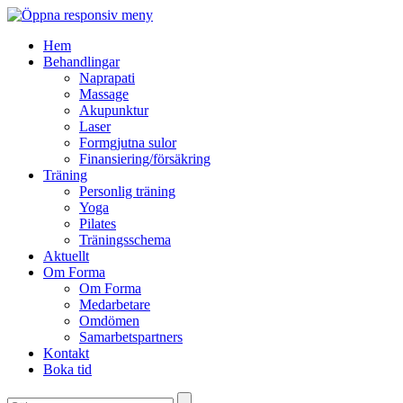
Hem
Behandlingar
Naprapati
Massage
Akupunktur
Laser
Formgjutna sulor
Finansiering/försäkring
Träning
Personlig träning
Yoga
Pilates
Träningsschema
Aktuellt
Om Forma
Om Forma
Medarbetare
Omdömen
Samarbetspartners
Kontakt
Boka tid