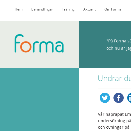
Hem
Behandlingar
Träning
Aktuellt
Om Forma
"På Forma så
och nu är ja
Undrar du
Vår naprapat Eme
undersökning på c
och övningar på 