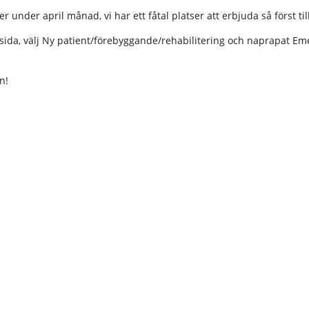
r under april månad, vi har ett fåtal platser att erbjuda så först ti
ida, välj Ny patient/förebyggande/rehabilitering och naprapat Emeli
n!