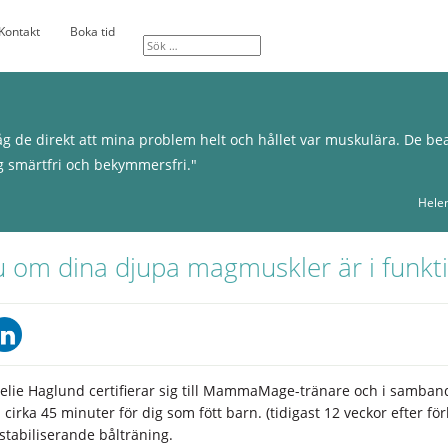
Kontakt
Boka tid
g de direkt att mina problem helt och hållet var muskulära. De b
g smärtfri och bekymmersfri."
Hele
 om dina djupa magmuskler är i funktio
lie Haglund certifierar sig till MammaMage-tränare och i samband
irka 45 minuter för dig som fött barn. (tidigast 12 veckor efter fö
stabiliserande bålträning.