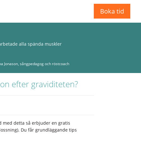
Boka tid
earbetade alla spända muskler
"Från början var jag skeptisk. Men
som jag vill. De kan min kropp ut
na Jonason, sångpedagog och röstcoach
n efter graviditeten?
 med detta så erbjuder en gratis
rlossning). Du får grundläggande tips